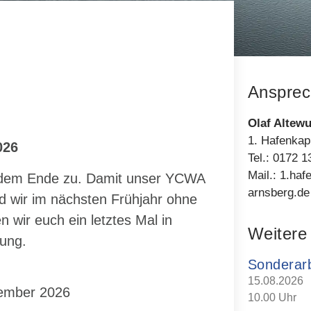
Ansprec
Olaf Altewu
1. Hafenkap
026
Tel.: 0172 
Mail.: 1.ha
ch dem Ende zu. Damit unser YCWA
arnsberg.de
nd wir im nächsten Frühjahr ohne
 wir euch ein letztes Mal in
Weitere
zung.
Sonderarb
15.08.2026
vember 2026
10.00 Uhr