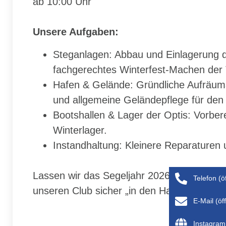
ab 10:00 Uhr
Unsere Aufgaben:
Steganlagen: Abbau und Einlagerung 
fachgerechtes Winterfest-Machen der 
Hafen & Gelände: Gründliche Aufräuma
und allgemeine Geländepflege für den
Bootshallen & Lager der Optis: Vorber
Winterlager.
Instandhaltung: Kleinere Reparaturen 
Lassen wir das Segeljahr 2026 gemeinsam 
Telefon (ö
unseren Club sicher „in den Hafen“ für den
E-Mail (ö
Instagram 