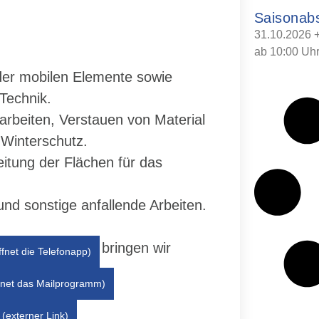
Saisonab
31.10.2026 
ab 10:00 Uh
der mobilen Elemente sowie
Technik.
rbeiten, Verstauen von Material
 Winterschutz.
eitung der Flächen für das
und sonstige anfallende Arbeiten.
ausklingen und bringen wir
ffnet die Telefonapp)
 Winter.
ffnet das Mailprogramm)
(externer Link)