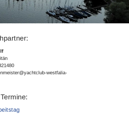
hpartner:
lf
itän
1321480
fenmeister@yachtclub-westfalia-
 Termine:
eitstag