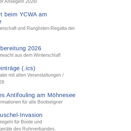
er Ansegeln 2026!
rt beim YCWA am
e
rschaft und Ranglisten-Regatta der
bereitung 2026
wacht aus dem Winterschlaf!
inträge (.ics)
ei mit allen Veranstaltungen /
26
ies Antifouling am Möhnesee
ormationen für alle Bootseigner
schel-Invasion
egeln für Boote und
geräte des Ruhrverbandes.