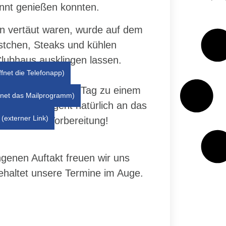
annt genießen konnten.
en vertäut waren, wurde auf dem
stchen, Steaks und kühlen
lubhaus ausklingen lassen.
ffnet die Telefonapp)
i waren und diesen Tag zu einem
ffnet das Mailprogramm)
derer Dank geht natürlich an das
(externer Link)
nde bei der Vorbereitung!
ngenen Auftakt freuen wir uns
ehaltet unsere Termine im Auge.