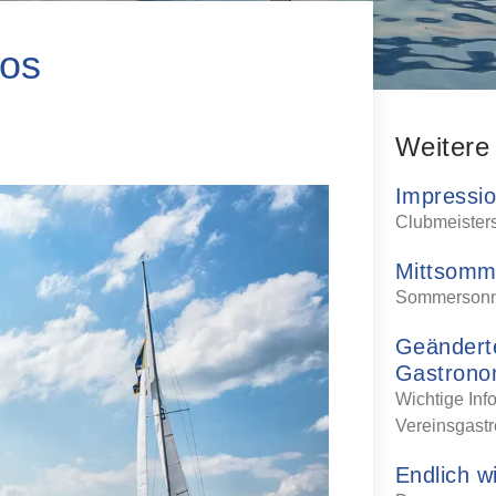
los
Weitere
Impressi
Clubmeisters
Mittsomm
Sommerson
Geändert
Gastrono
Wichtige Inf
Vereinsgast
Endlich w