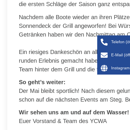
die ersten Schläge der Saison ganz entsp
Nachdem alle Boote wieder an ihren Plätz
Sonnendeck der Grill angeworfen! Bei Wür
Getränken haben wir den Nachmittag am C
Telefon (ö
Ein riesiges Dankeschön an alle, die dabe
E-Mail (ö
runden Erlebnis gemacht haben. Ein beson
Instagram 
Team hinter dem Grill und die fleißigen Hä
So geht’s weiter:
Der Mai bleibt sportlich! Nach diesem gelu
schon auf die nächsten Events am Steg. B
Wir sehen uns am und auf dem Wasser!
Euer Vorstand & Team des YCWA