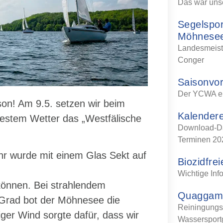
Das war uns
Segelspo
Möhnese
Landesmeiste
Conger
Saisonvor
Der YCWA er
ison! Am 9.5. setzen wir beim
Kalendere
bestem Wetter das „Westfälische
Download-Dat
Terminen 20
r wurde mit einem Glas Sekt auf
Biozidfre
Wichtige Inf
können. Bei strahlendem
Quaggamu
Grad bot der Möhnesee die
Reiningungsr
diger Wind sorgte dafür, dass wir
Wassersport