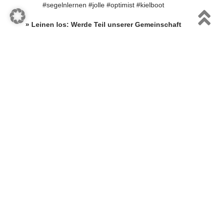
#segelnlernen #jolle #optimist #kielboot
» Leinen los: Werde Teil unserer Gemeinschaft
Ganz gleich, ob du das Segeln von Grund auf lernen,
an Regatten teilnehmen oder einfach die Ruhe auf dem
Wasser genießen willst: Bei uns findest du die
passende Unterstützung, moderne Liegeplätze und ein
erstklassiges Revier.
Sitemap
Dein Verein
Aktuelles
Gelände
Gastronomie